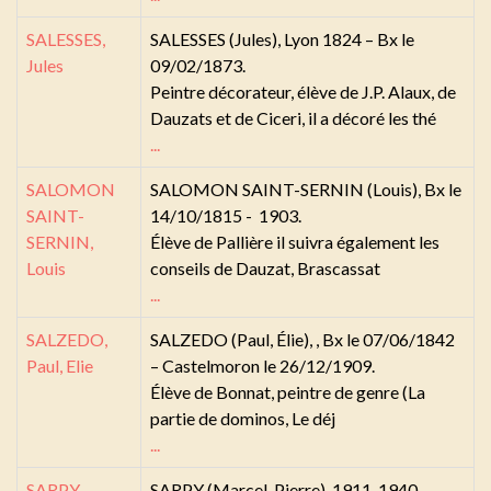
SALESSES,
SALESSES (Jules), Lyon 1824 – Bx le
Jules
09/02/1873.
Peintre décorateur, élève de J.P. Alaux, de
Dauzats et de Ciceri, il a décoré les thé
...
SALOMON
SALOMON SAINT-SERNIN (Louis), Bx le
SAINT-
14/10/1815 - 1903.
SERNIN,
Élève de Pallière il suivra également les
Louis
conseils de Dauzat, Brascassat
...
SALZEDO,
SALZEDO (Paul, Élie), , Bx le 07/06/1842
Paul, Elie
– Castelmoron le 26/12/1909.
Élève de Bonnat, peintre de genre (La
partie de dominos, Le déj
...
SARPY,
SARPY (Marcel-Pierre), 1911-1940.