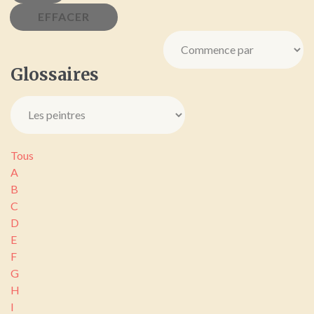
Glossaires
Tous
A
B
C
D
E
F
G
H
I