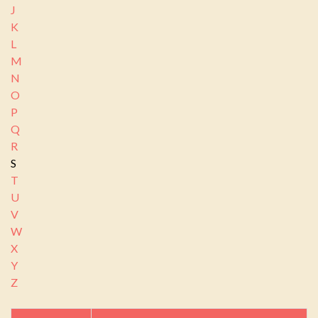
J
K
L
M
N
O
P
Q
R
S
T
U
V
W
X
Y
Z