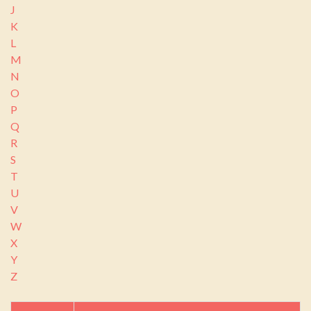
J
K
L
M
N
O
P
Q
R
S
T
U
V
W
X
Y
Z