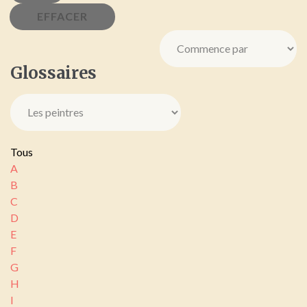
Glossaires
Tous
A
B
C
D
E
F
G
H
I