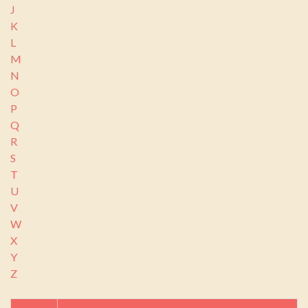
J
K
L
M
N
O
P
Q
R
S
T
U
V
W
X
Y
Z