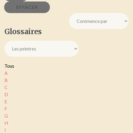
Glossaires
Tous
A
B
C
D
E
F
G
H
I