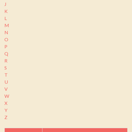
J
K
L
M
N
O
P
Q
R
S
T
U
V
W
X
Y
Z