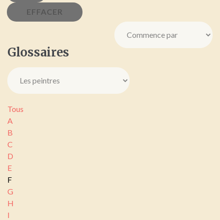
Glossaires
Tous
A
B
C
D
E
F
G
H
I