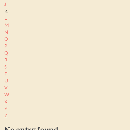
J
K
L
M
N
O
P
Q
R
S
T
U
V
W
X
Y
Z