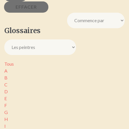
Glossaires
Tous
A
B
C
D
E
F
G
H
I