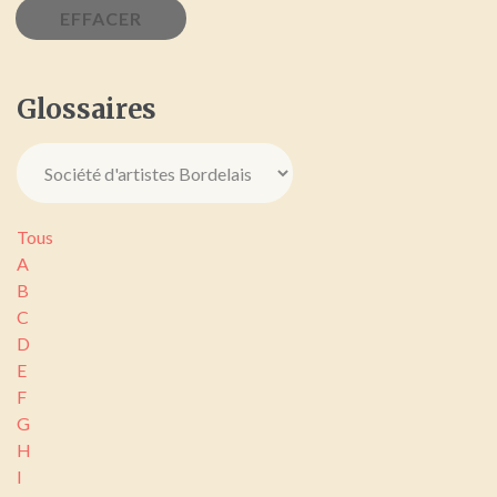
Glossaires
Tous
A
B
C
D
E
F
G
H
I