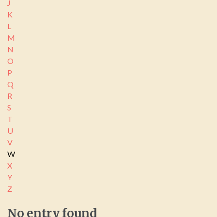
J
K
L
M
N
O
P
Q
R
S
T
U
V
W
X
Y
Z
No
entry
found