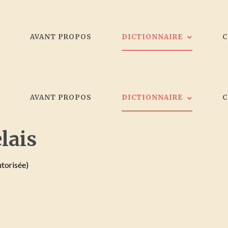
L
AVANT PROPOS
DICTIONNAIRE
Les peintres
L
AVANT PROPOS
DICTIONNAIRE
Galeristes
Critiques d'art
Société d'artistes Bordelais
lais
Les peintres
Collectionneurs
Galeristes
utorisée)
Critiques d'art
Société d'artistes Bordelais
Collectionneurs