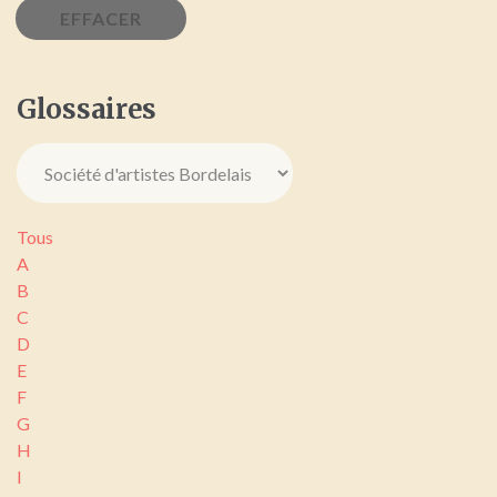
Glossaires
Tous
A
B
C
D
E
F
G
H
I