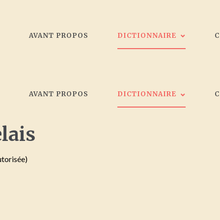
L
AVANT PROPOS
DICTIONNAIRE
Les peintres
L
AVANT PROPOS
DICTIONNAIRE
Galeristes
Critiques d'art
Société d'artistes Bordelais
lais
Les peintres
Collectionneurs
Galeristes
utorisée)
Critiques d'art
Société d'artistes Bordelais
Collectionneurs