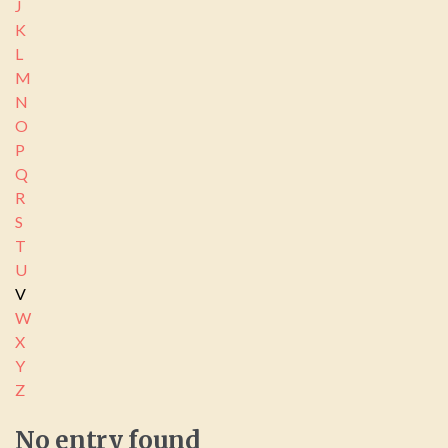
J
K
L
M
N
O
P
Q
R
S
T
U
V
W
X
Y
Z
No
entry
found