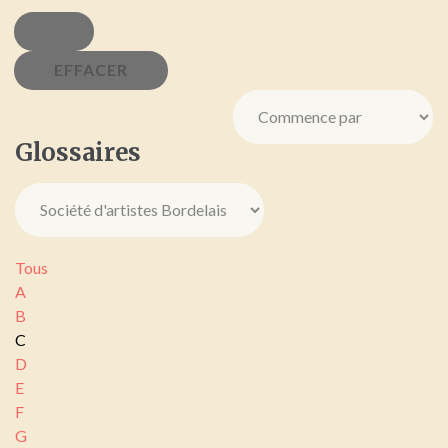
Glossaires
Tous
A
B
C
D
E
F
G