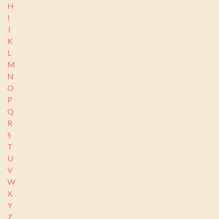
H
I
J
K
L
M
N
O
P
Q
R
S
T
U
V
W
X
Y
Z