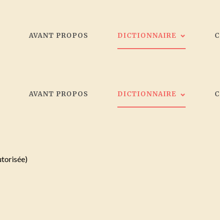
L
AVANT PROPOS
DICTIONNAIRE
Les peintres
L
AVANT PROPOS
DICTIONNAIRE
Galeristes
Critiques d'art
Société d'artistes Bordelais
Les peintres
Collectionneurs
Galeristes
utorisée)
Critiques d'art
Société d'artistes Bordelais
Collectionneurs