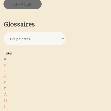
Glossaires
Tous
A
B
C
D
E
F
G
H
I