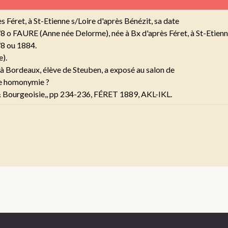
Féret, à St-Etienne s/Loire d'après Bénézit, sa date
8 o FAURE (Anne née Delorme), née à Bx d'après Féret, à St-Etienne
78 ou 1884.
e).
t à Bordeaux, élève de Steuben, a exposé au salon de
une homonymie ?
& Bourgeoisie,, pp 234-236, FÉRET 1889, AKL-IKL.