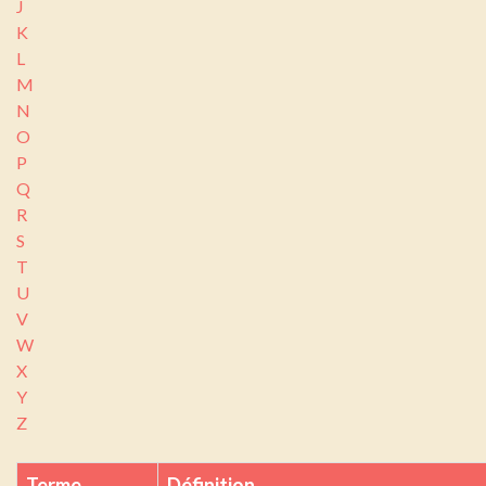
J
K
L
M
N
O
P
Q
R
S
T
U
V
W
X
Y
Z
Terme
Définition