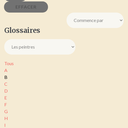
Glossaires
Tous
A
B
C
D
E
F
G
H
I