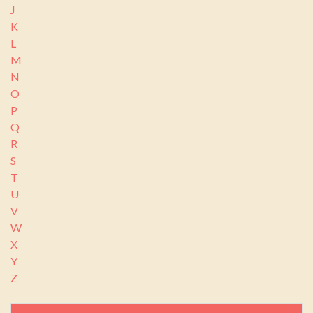
J
K
L
M
N
O
P
Q
R
S
T
U
V
W
X
Y
Z