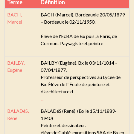
Terme
Définition
BACH,
BACH (Marcel), Bordeauxle 20/05/1879
Marcel
– Bordeaux le 02/11/1950.
Élève de l'EcBA de Bx puis, à Paris, de
Cormon.. Paysagiste et peintre
...
BAILBY,
BAILBY (Eugène), Bx le 03/11/1814 –
Eugène
07/04/1877.
Professeur de perspectives au Lycée de
Bx. Élève de l' École de peinture et
d'architecture d
...
BALADéS,
BALADéS (René), (Bx le 15/11/1889-
René
1940)
Peintre et dessinateur.
élève de Cabié, expositions SAA de Bx en