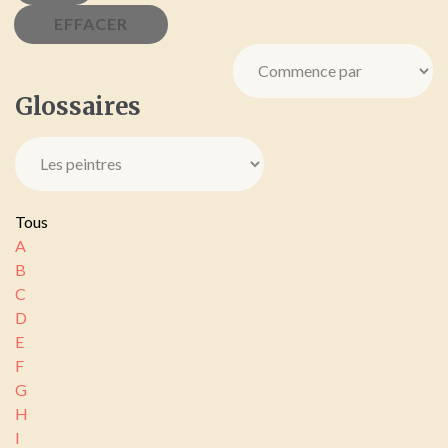
Glossaires
Tous
A
B
C
D
E
F
G
H
I