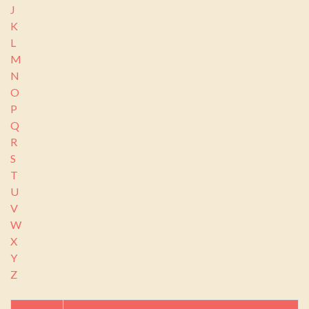
J
K
L
M
N
O
P
Q
R
S
T
U
V
W
X
Y
Z