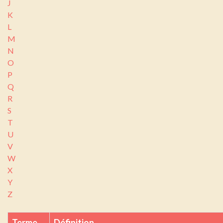
J
K
L
M
N
O
P
Q
R
S
T
U
V
W
X
Y
Z
Terme
Définition