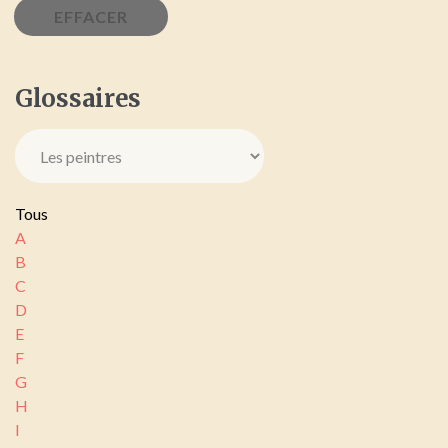
Glossaires
Tous
A
B
C
D
E
F
G
H
I