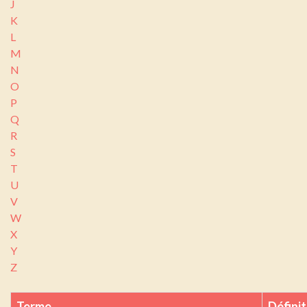
J
K
L
M
N
O
P
Q
R
S
T
U
V
W
X
Y
Z
Terme
Définit