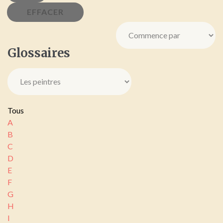
Glossaires
Tous
A
B
C
D
E
F
G
H
I