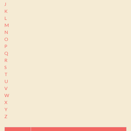
J
K
L
M
N
O
P
Q
R
S
T
U
V
W
X
Y
Z