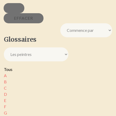
Glossaires
Tous
A
B
C
D
E
F
G