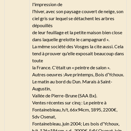
l'impression de
l'hiver, avec son paysage couvert de neige, son
ciel gris sur lequel se détachent les arbres
dépouillés
de leur feuillage et la petite maison bien close
dans laquelle grelotte le campagnard ».
La même société des Vosges la cite aussi. Cela
tend à prouver qu'elle exposait beaucoup dans
toute
la France. C'était un « peintre de salon ».
Autres oeuvres :Ave printemps, Bois d’Ychoux.
Le matin au bord du Dun. Marais à Saint-
Augustin,
Vallée de Pierre-Brune (SAA Bx).
Ventes récentes sur cinq : Le peintre à
Fontainebleau, h/t, 66x94cm, 1895, 2200€,
Sdv Osenat,
Fontainebleau, juin 2004; Les bois d'Ychoux,
h/t, 136x186cm, s.d., 3000€, SdV Osenat, juin