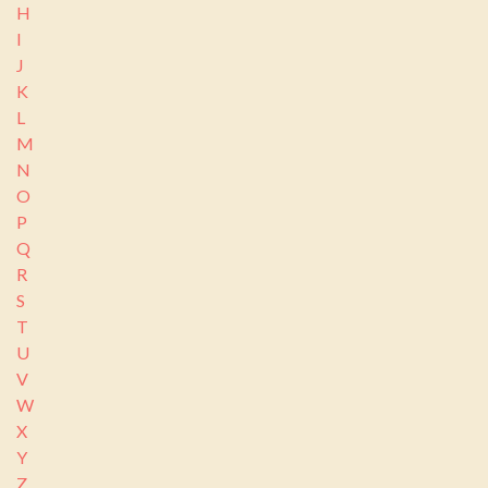
H
I
J
K
L
M
N
O
P
Q
R
S
T
U
V
W
X
Y
Z