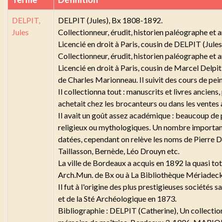
DELPIT,
DELPIT (Jules), Bx 1808-1892.
Jules
Collectionneur, érudit, historien paléographe et 
Licencié en droit à Paris, cousin de DELPIT (Jule
Collectionneur, érudit, historien paléographe et 
Licencié en droit à Paris, cousin de Marcel Delpit
de Charles Marionneau. Il suivit des cours de pei
Il collectionna tout : manuscrits et livres anciens,
achetait chez les brocanteurs ou dans les ventes 
Il avait un goût assez académique : beaucoup de 
religieux ou mythologiques. Un nombre important d
datées, cependant on relève les noms de Pierre 
Taillasson, Bernède, Léo Drouyn etc.
La ville de Bordeaux a acquis en 1892 la quasi tot
Arch.Mun. de Bx ou à La Bibliothèque Mériadeck
Il fut à l'origine des plus prestigieuses sociét
et de la Sté Archéologique en 1873.
Bibliographie : DELPIT (Catherine), Un collectio