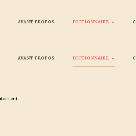
L
AVANT PROPOS
DICTIONNAIRE
Les peintres
L
AVANT PROPOS
DICTIONNAIRE
Galeristes
Critiques d'art
Société d'artistes Bordelais
Les peintres
Collectionneurs
Galeristes
utorisée)
Critiques d'art
Société d'artistes Bordelais
Collectionneurs