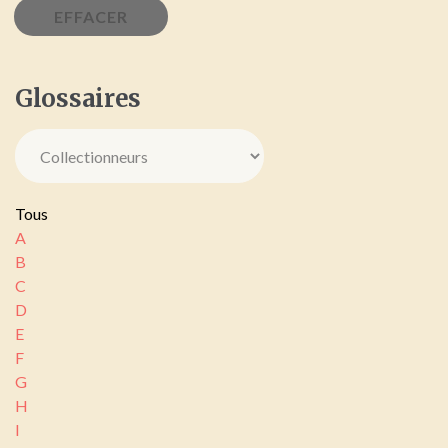
Glossaires
Tous
A
B
C
D
E
F
G
H
I