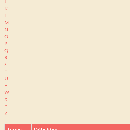
J
K
L
M
N
O
P
Q
R
S
T
U
V
W
X
Y
Z
Terme
Définition