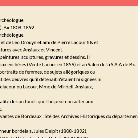
archéologue.
s), Bx 1808-1892.
archéologue.
 et de Léo Drouyn et ami de Pierre Lacour fils et
ntures avec Ansiaux et Vincent.
 peintures, sculptures, gravures et dessins. Il
aux enchères (Vente Lacour en 1859) et au Salon de la S.A.A de Bx.
portraits de femmes, de sujets allégoriques ou
es oeuvres qu'il détenait n'étaient ni signées ni
Delacour ou Lacour, Mme de Mirbell, Ansiaux,
alité de son fonds que l'on peut consulter aux
.
és savantes de Bordeaux : Sté des Archives Historiques du départeme
nneur bordelais, Jules Delpit (1808-1892),