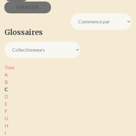
Glossaires
Tous
A
B
C
D
E
F
G
H
I