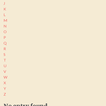
J
K
L
M
N
O
P
Q
R
S
T
U
V
W
X
Y
Z