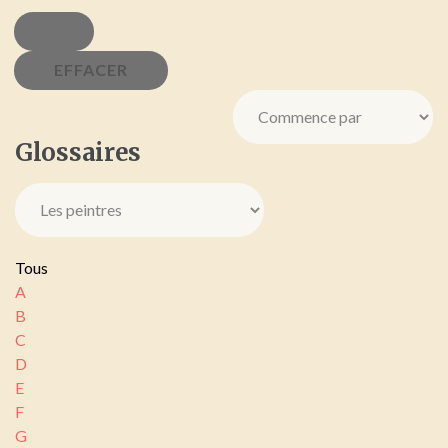
Glossaires
Tous
A
B
C
D
E
F
G