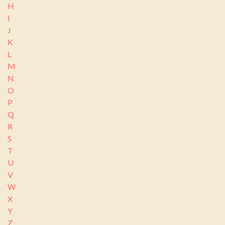
H
I
J
K
L
M
N
O
P
Q
R
S
T
U
V
W
X
Y
Z