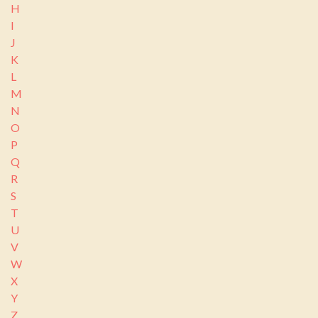
H
I
J
K
L
M
N
O
P
Q
R
S
T
U
V
W
X
Y
Z