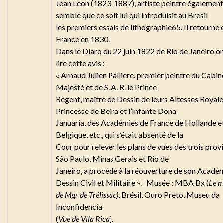
Jean Léon (1823-1887), artiste peintre également..
semble que ce soit lui qui introduisit au Bresil
les premiers essais de lithographie65. Il retourne 
France en 1830.
Dans le Diaro du 22 juin 1822 de Rio de Janeiro o
lire cette avis :
« Arnaud Julien Pallière, premier peintre du Cabin
Majesté et de S. A. R. le Prince
Régent, maître de Dessin de leurs Altesses Royale
Princesse de Beira et l’Infante Dona
Januaria, des Académies de France de Hollande e
Belgique, etc., qui s’était absenté de la
Cour pour relever les plans de vues des trois prov
São Paulo, Minas Gerais et Rio de
Janeiro, a procédé à la réouverture de son Acadé
Dessin Civil et Militaire ». Musée : MBA Bx (
Le m
de Mgr de Trélissac)
, Brésil, Ouro Preto, Museu da
Inconfidencia
(
Vue de Vila Rica
).