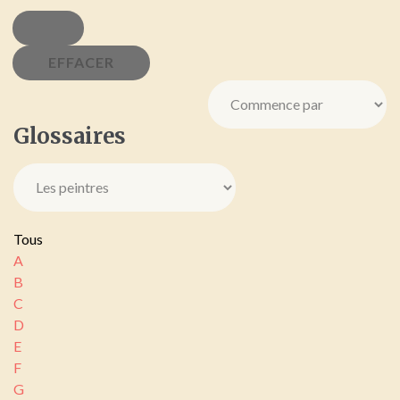
Glossaires
Tous
A
B
C
D
E
F
G