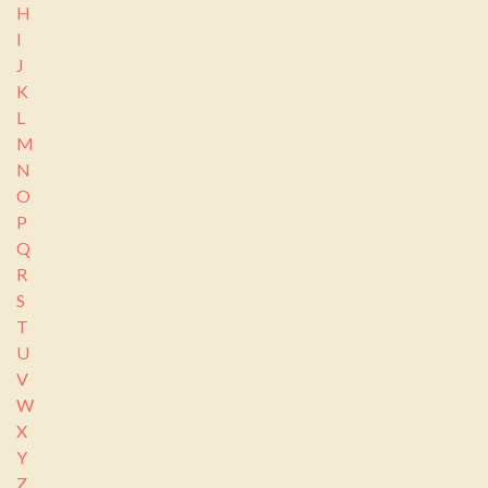
H
I
J
K
L
M
N
O
P
Q
R
S
T
U
V
W
X
Y
Z