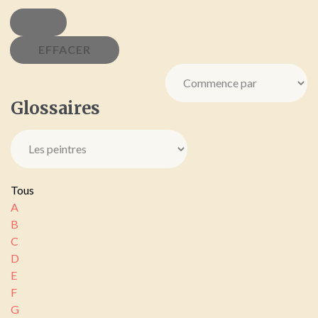
Glossaires
Tous
A
B
C
D
E
F
G