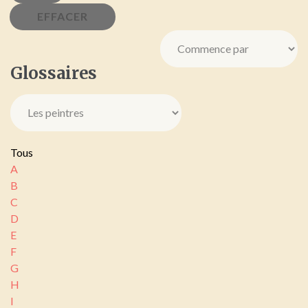
Glossaires
Tous
A
B
C
D
E
F
G
H
I