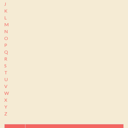
J
K
L
M
N
O
P
Q
R
S
T
U
V
W
X
Y
Z