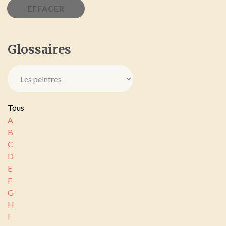
Glossaires
Tous
A
B
C
D
E
F
G
H
I