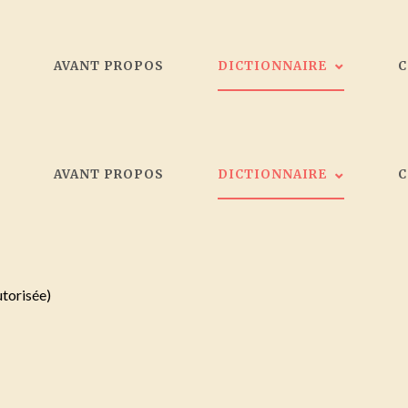
L
AVANT PROPOS
DICTIONNAIRE
Les peintres
L
AVANT PROPOS
DICTIONNAIRE
Galeristes
Critiques d'art
Société d'artistes Bordelais
Les peintres
Collectionneurs
Galeristes
utorisée)
Critiques d'art
Société d'artistes Bordelais
Collectionneurs