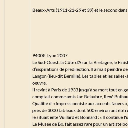
Beaux-Arts (1911-21-29 et 39) et le second dan
9400€, Lyon 2007
Le Sud-Ouest, la Côte d’Azur, la Bretagne, le Finis
d’inspirations de prédilection. Il aimait peindre des
Langon (lieu-dit Bernille). Les tables et les salle
oeuvre.
Il revint à Paris de 1933 jusqu'à sa mort tout en g
comptait comme amis Jac Belaubre, René Buthaud
Qualifié d’ « impressionniste aux accents fauves », 
près de 3000 tableaux dont 500 environ ont été rép
le situait ente Vuillard et Bonnard : « Il continue l
Le Musée de Bx, fait assez rare pour un artiste bord