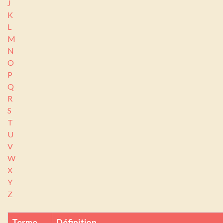
J
K
L
M
N
O
P
Q
R
S
T
U
V
W
X
Y
Z
Terme
Définition