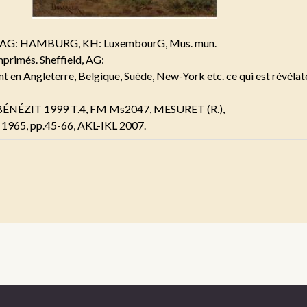
w, AG: HAMBURG, KH: LuxembourG, Mus. mun.
primés. Sheffield, AG:
ont en Angleterre, Belgique, Suède, New-York etc. ce qui est révéla
BÉNÉZIT 1999 T.4, FM Ms2047, MESURET (R.),
, 1965, pp.45-66, AKL-IKL 2007.