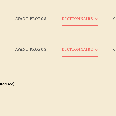
L
AVANT PROPOS
DICTIONNAIRE
Les peintres
L
AVANT PROPOS
DICTIONNAIRE
Galeristes
Critiques d'art
Société d'artistes Bordelais
Les peintres
Collectionneurs
Galeristes
utorisée)
Critiques d'art
Société d'artistes Bordelais
Collectionneurs