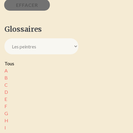
Glossaires
Tous
A
B
C
D
E
F
G
H
I