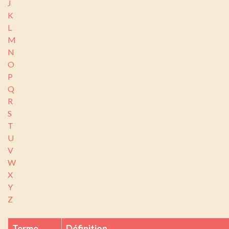
J
K
L
M
N
O
P
Q
R
S
T
U
V
W
X
Y
Z
Terme
Définition