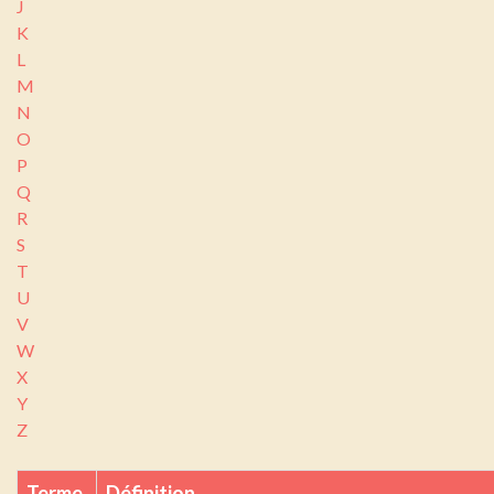
J
K
L
M
N
O
P
Q
R
S
T
U
V
W
X
Y
Z
Terme
Définition