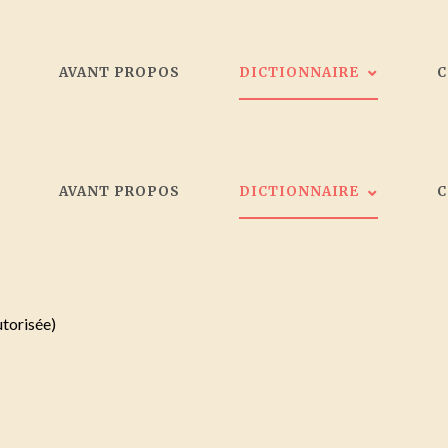
L
AVANT PROPOS
DICTIONNAIRE
Les peintres
L
AVANT PROPOS
DICTIONNAIRE
Galeristes
Critiques d'art
Société d'artistes Bordelais
Les peintres
Collectionneurs
Galeristes
utorisée)
Critiques d'art
Société d'artistes Bordelais
Collectionneurs