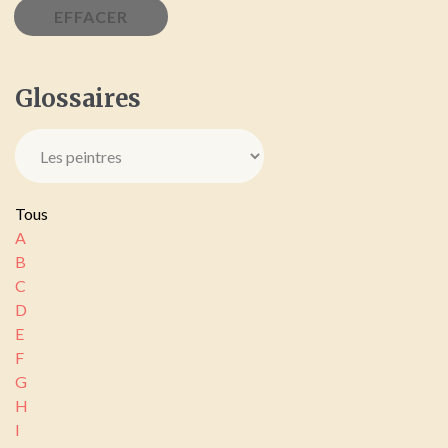
Glossaires
Tous
A
B
C
D
E
F
G
H
I