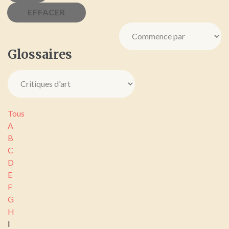
Glossaires
Tous
A
B
C
D
E
F
G
H
I