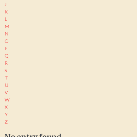
J
K
L
M
N
O
P
Q
R
S
T
U
V
W
X
Y
Z