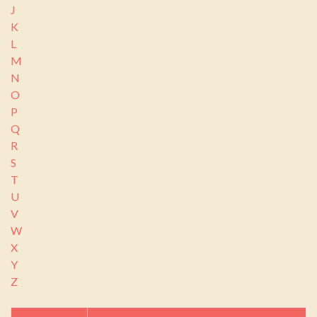
J
K
L
M
N
O
P
Q
R
S
T
U
V
W
X
Y
Z