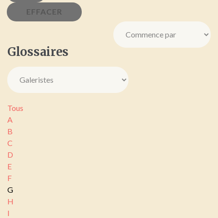
Glossaires
Tous
A
B
C
D
E
F
G
H
I