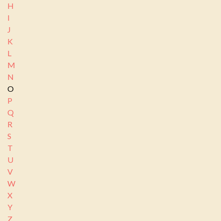
H
I
J
K
L
M
N
O
P
Q
R
S
T
U
V
W
X
Y
Z