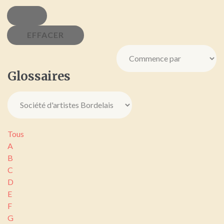
Glossaires
Tous
A
B
C
D
E
F
G